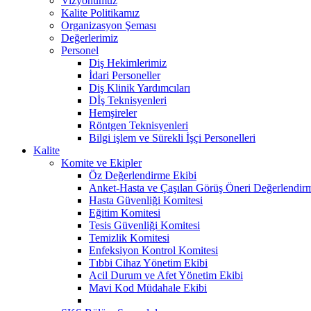
Vizyonumuz
Kalite Politikamız
Organizasyon Şeması
Değerlerimiz
Personel
Diş Hekimlerimiz
İdari Personeller
Diş Klinik Yardımcıları
Dİş Teknisyenleri
Hemşireler
Röntgen Teknisyenleri
Bilgi işlem ve Sürekli İşçi Personelleri
Kalite
Komite ve Ekipler
Öz Değerlendirme Ekibi
Anket-Hasta ve Çaşılan Görüş Öneri Değerlendir
Hasta Güvenliği Komitesi
Eğitim Komitesi
Tesis Güvenliği Komitesi
Temizlik Komitesi
Enfeksiyon Kontrol Komitesi
Tıbbi Cihaz Yönetim Ekibi
Acil Durum ve Afet Yönetim Ekibi
Mavi Kod Müdahale Ekibi