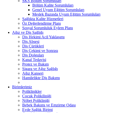
SKS Bölüm Sorumluları
Bölüm Kalite Sorumluları
Genel Uyum Eğitim Sorumluları
Meslek Bazında Uyum Eğitim Sorumluları
Sağlıkta Kalite Hizmetleri
Öz Değerlendirme Planı
Sosyal Sorumluluk Eylem Planı
Ağız ve Diş Sağlığı
Diş Hekimi Acil Yaklaşımı
Diş Absesi
Diş Çürükleri
Diş Çekimi ve Sonrası
Diş Dolguları
Kanal Tedavisi
Protez ve Bakım
Sigara ve Ağız Sağlığı
Ağız Kanseri
Hamilelikte Diş Bakımı
Birimlerimiz
Poliklinikler
Çocuk Polikiliniği
Nöbet Polikliniği
Bebek Bakımı ve Emzirme Odası
Evde Sağlık Birimi