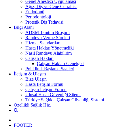
Genel Anestezi Uygulaması
Ağız, Diş ve Çene Cerrahisi
Endodonti
Periodontoloji
Protetik Diş Tedavisi
Bilgi Alanı
ADSM Tanıtım Broşürü
Randevu Verme Süreleri
Hizmet Standartları
Hasta Hakları Yönetmeliği
Nasıl Randevu Alabilirim
Çalışan Hakları
Çalışan Hakları Genelgesi
Poliklinik Başlama Saatleri
İletişim & Ulaşım
Bize Ulaşın
Hasta İletişim Formu
Çalışan İletişim Formu
Ulusal Hasta Güvenliği Sitemi
Türkiye Sağlıkta Çalışan Güvenliği Sistemi
Özellikli Sağlık Hiz.
FOOTER