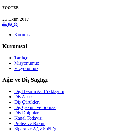
FOOTER
25 Ekim 2017
Kurumsal
Kurumsal
Tarihçe
Misyonumuz
Vizyonumuz
Ağız ve Diş Sağlığı
Diş Hekimi Acil Yaklaşımı
Diş Absesi
Diş Çürükleri
Diş Çekimi ve Sonrası
Diş Dolguları
Kanal Tedavisi
Protez ve Bakım
Sigara ve Ağız Sağlığı